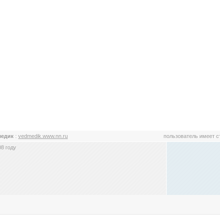
медик
:
vedmedik.www.nn.ru
пользователь имеет 
8 году