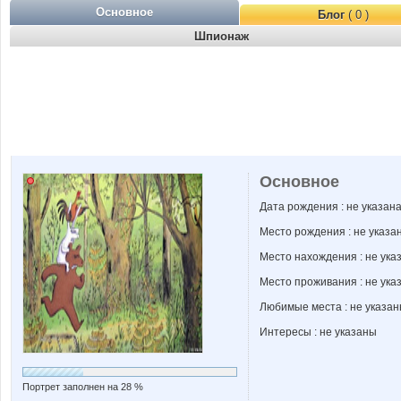
Основное
Блог
( 0 )
Шпионаж
Основное
Дата рождения : не указан
Место рождения : не указа
Место нахождения : не ука
Место проживания : не ука
Любимые места : не указа
Интересы : не указаны
Портрет заполнен на 28 %