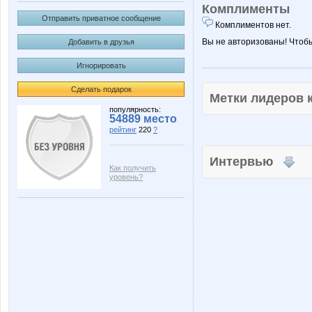
Комплименты
Отправить приватное сообщение
Комплиментов нет.
Вы не авторизованы! Чтоб
Добавить в друзья
Игнорировать
Сделать подарок
Метки лидеров
популярность:
54889 место
рейтинг
220
?
Интервью
Как получить
уровень?