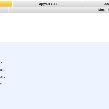
Друзья
( 3 )
Гал
Мне н
а
но
зано
зано
ны